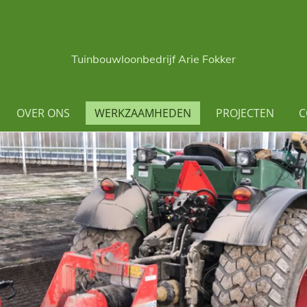
Tuinbouwloonbedrijf Arie Fokker
OVER ONS
WERKZAAMHEDEN
PROJECTEN
C